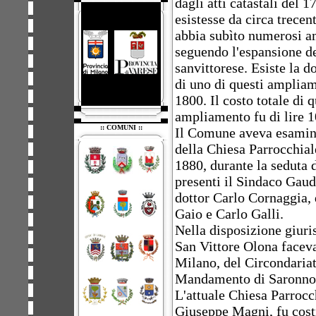
dagli atti catastali del 1
esistesse da circa trecen
abbia subìto numerosi a
seguendo l'espansione d
sanvittorese. Esiste la 
di uno di questi ampliame
1800. Il costo totale di q
ampliamento fu di lire 1
:: COMUNI ::
Il Comune aveva esamina
della Chiesa Parrocchiale
1880, durante la seduta 
presenti il Sindaco Gaud
dottor Carlo Cornaggia, 
Gaio e Carlo Galli.
Nella disposizione giuri
San Vittore Olona faceva
Milano, del Circondariat
Mandamento di Saronno
L'attuale Chiesa Parrocc
Giuseppe Magni, fu costr