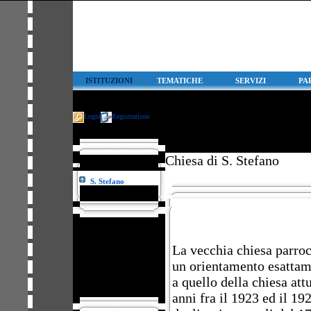
ISTITUZIONI
TEMATICHE
SERVIZI
PA
Login
Registrazione
Chiesa di S. Stefano
S. Stefano
Chiesa di S. Stefano
PATROCINATO
La vecchia chiesa parro
DA:
un orientamento esattam
:: PROVINCE
a quello della chiesa attu
::
anni fra il 1923 ed il 192