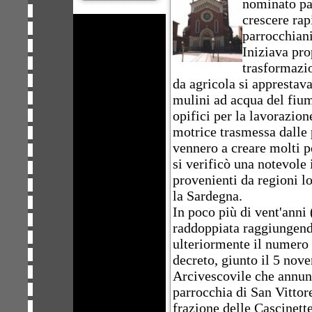
nominato par
crescere ra
parrocchiani
Iniziava pro
trasformazio
da agricola si apprestava
mulini ad acqua del fiu
opifici per la lavorazion
motrice trasmessa dalle
vennero a creare molti p
si verificò una notevole
provenienti da regioni lo
la Sardegna.
In poco più di vent'anni
raddoppiata raggiungend
ulteriormente il numero 
decreto, giunto il 5 nov
Arcivescovile che annun
parrocchia di San Vittor
frazione delle Cascinet