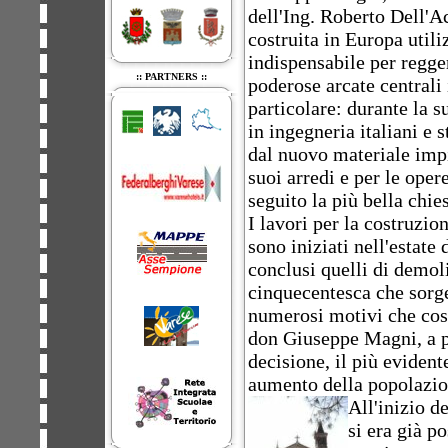
dell'Ing. Roberto Dell'A
costruita in Europa util
indispensabile per regge
:: PARTNERS ::
poderose arcate central
particolare: durante la 
in ingegneria italiani e s
dal nuovo materiale impi
suoi arredi e per le oper
seguito la più bella chie
I lavori per la costruzio
sono iniziati nell'estate
conclusi quelli di demol
cinquecentesca che sorge
numerosi motivi che cost
don Giuseppe Magni, a p
decisione, il più evident
aumento della popolazio
All'inizio d
si era già p