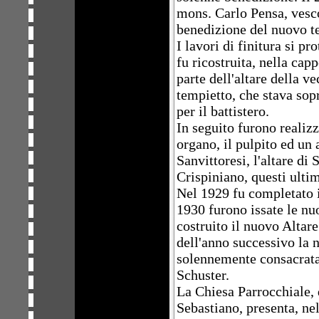
mons. Carlo Pensa, vesco
benedizione del nuovo t
I lavori di finitura si p
fu ricostruita, nella cap
parte dell'altare della v
tempietto, che stava sopr
per il battistero.
In seguito furono realizza
organo, il pulpito ed un 
Sanvittoresi, l'altare di 
Crispiniano, questi ultim
Nel 1929 fu completato 
1930 furono issate le n
costruito il nuovo Altar
dell'anno successivo la 
solennemente consacrata
Schuster.
La Chiesa Parrocchiale, d
Sebastiano, presenta, nel