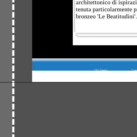
architettonico di ispiraz
tenuta particolarmente pr
bronzeo 'Le Beatitudini'.
Chi Siamo
Cont
--- Powered by
Multime